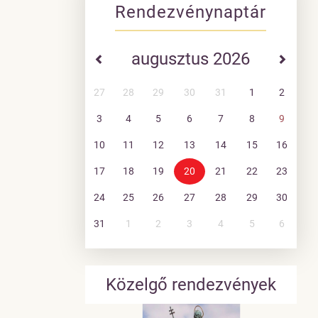
Rendezvénynaptár
augusztus 2026
27
28
29
30
31
1
2
3
4
5
6
7
8
9
10
11
12
13
14
15
16
17
18
19
20
21
22
23
24
25
26
27
28
29
30
31
1
2
3
4
5
6
Közelgő rendezvények