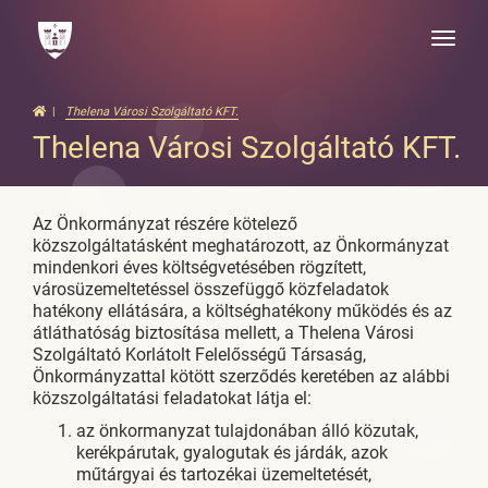
Toggle
naviga
Thelena Városi Szolgáltató KFT.
Thelena Városi Szolgáltató KFT.
Az Önkormányzat részére kötelező
közszolgáltatásként meghatározott, az Önkormányzat
mindenkori éves költségvetésében rögzített,
városüzemeltetéssel összefüggő közfeladatok
hatékony ellátására, a költséghatékony működés és az
átláthatóság biztosítása mellett, a Thelena Városi
Szolgáltató Korlátolt Felelősségű Társaság,
Önkormányzattal kötött szerződés keretében az alábbi
közszolgáltatási feladatokat látja el:
az önkormanyzat tulajdonában álló közutak,
kerékpárutak, gyalogutak és járdák, azok
műtárgyai és tartozékai üzemeltetését,