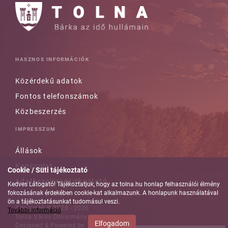
HASZNOS INFORMÁCIÓK
Közérdekű adatok
Fontos telefonszámok
Közbeszerzés
IMPRESSZUM
Állások
Kapcsolat
Cookie / Süti tájékoztató
Adatkezelési tájékoztató
Kedves Látogató! Tájékoztatjuk, hogy az tolna.hu honlap felhasználói élmény
fokozásának érdekében cookie-kat alkalmazunk. A honlapunk használatával
ön a tájékoztatásunkat tudomásul veszi.
Copyright © 2020 - 2026
További információ
Tolna Város Önkormányzata
Elfogadom
Designed & Powered by