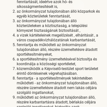
fenntartását, ideértve azok hó- és
síkosságmentesítését is,
az önkormányzat tulajdonában álló közparkok és
egyéb közterületek fenntartását,
az önkormányzat tulajdonában álló
közterületeken a köztisztaság, a települési
környezet tisztaságának biztosítását ,
a vizek kártételeinek megelőzését , elháritását , a
város csapadékvízhálózatának karbantartását,
fenntartja és működteti az önkormányzat
tulajdonában álló, részére üzemeltetésre átadott
sportlétesítményeket,
a sportlétesítmény üzemeltetésével biztosítja és
koordinálja a közösségi sportéletet,
közreműködik a Képviselő-testület sport területet
érintő döntéseinek végrehajtásában.
fenntartja - a sportlétesítmények tekintetében
működteti - az önkormányzat tulajdonában álló,
részére üzemeltetésre átadott nem lakás céljára
szolgáló ingatlanokat,
működteti az önkormányzat tulajdonában álló,
részére karbantartásra átadott, bérlakás céljára
szolgáló ingatlanokat, biztosítja azok