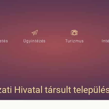
etés
Ügyintézés
Turizmus
Int
i Hivatal társult települé