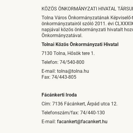
KÖZÖS ÖNKORMÁNYZATI HIVATAL TÁRSU
Tolna Város Önkormányzatának Képviselő-t
önkormányzatairól szóló 2011. évi CLXXXIX. 
napjával közös önkormányzati hivatalt hozo
Önkormányzatával.
Tolnai Közös Önkormányzati Hivatal
7130 Tolna, Hősök tere 1.
Telefon: 74/540-800
E-mail: tolna@tolna.hu
Fax: 74/443-805
Fácánkerti Iroda
Cím: 7136 Fácánkert, Árpád utca 12.
Telefonszám/fax: 74/440-130
E-mail:
facankert@facankert.hu