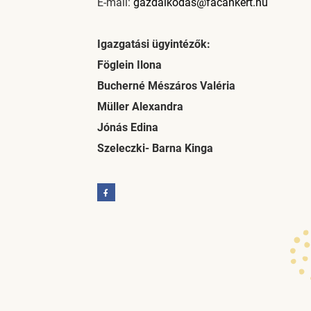
E-mail:
gazdalkodas@facankert.hu
Igazgatási ügyintézők:
Föglein Ilona
Bucherné Mészáros Valéria
Müller Alexandra
Jónás Edina
Szeleczki- Barna Kinga