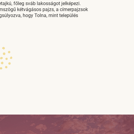
tajkú, főleg sváb lakosságot jelképezi.
omszögű kétvágásos pajzs, a címerpajzsok
ngsúlyozva, hogy Tolna, mint település