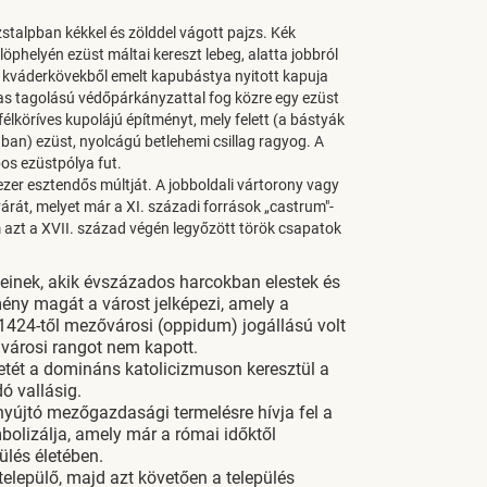
jzstalpban kékkel és zölddel vágott pajzs. Kék
öphelyén ezüst máltai kereszt lebeg, alatta jobbról
t, kváderkövekből emelt kapubástya nyitott kapuja
mas tagolású védőpárkányzattal fog közre egy ezüst
félköríves kupolájú építményt, mely felett (a bástyák
n) ezüst, nyolcágú betlehemi csillag ragyog. A
os ezüstpólya fut.
 ezer esztendős múltját. A jobboldali vártorony vagy
várát, melyet már a XI. századi források „castrum"-
 azt a XVII. század végén legyőzött török csapatok
seinek, akik évszázados harcokban elestek és
mény magát a várost jelképezi, amely a
án 1424-től mezővárosi (oppidum) jogállású volt
 városi rangot nem kapott.
letét a domináns katolicizmuson keresztül a
dó vallásig.
nyújtó mezőgazdasági termelésre hívja fel a
bolizálja, amely már a római időktől
ülés életében.
elepülő, majd azt követően a település