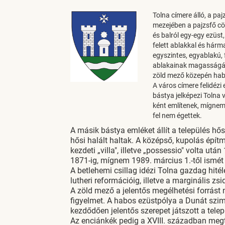
Tolna címere álló, a pa
mezejében a pajzsfő cöl
és balról egy-egy ezüs
felett ablakkal és hár
egyszintes, egyablakú, 
ablakainak magasságába
zöld mező közepén hab
A város címere felidézi
bástya jelképezi Tolna 
ként említenek, mígnem
fel nem égettek.
A másik bástya emléket állít a település hő
hősi halált haltak. A középső, kupolás épít
kezdeti „villa", illetve „possessio" volta ut
1871-ig, mígnem 1989. március 1.-től ismét
A betlehemi csillag idézi Tolna gazdag hité
lutheri reformációig, illetve a marginális zsi
A zöld mező a jelentős megélhetési forrást 
figyelmet. A habos ezüstpólya a Dunát szim
kezdődően jelentős szerepet játszott a telep
Az enciánkék pedig a XVIII. században megt