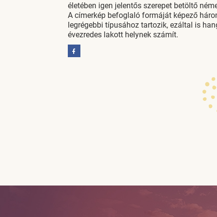
életében igen jelentős szerepet betöltő néme
A címerkép befoglaló formáját képező hár
legrégebbi típusához tartozik, ezáltal is ha
évezredes lakott helynek számít.