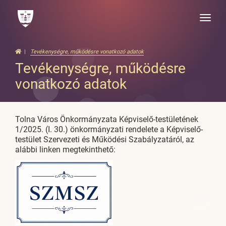
Toggle
naviga
Tevékenységre, működésre vonatkozó adatok
Tevékenységre, működésre
vonatkozó adatok
Tolna Város Önkormányzata Képviselő-testületének
1/2025. (I. 30.) önkormányzati rendelete a Képviselő-
testület Szervezeti és Működési Szabályzatáról, az
alábbi linken megtekinthető: