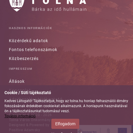
HASZNOS INFORMÁCIÓK
Közérdekű adatok
Fontos telefonszámok
Közbeszerzés
IMPRESSZUM
Állások
Kapcsolat
Cookie / Süti tájékoztató
Adatkezelési tájékoztató
Kedves Látogató! Tájékoztatjuk, hogy az tolna.hu honlap felhasználói élmény
fokozásának érdekében cookie-kat alkalmazunk. A honlapunk használatával
ön a tájékoztatásunkat tudomásul veszi.
Copyright © 2020 - 2026
További információ
Tolna Város Önkormányzata
Elfogadom
Designed & Powered by
Positive Adamsky