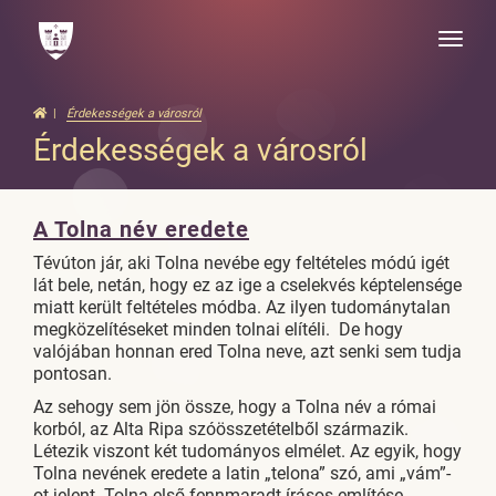
Toggle
naviga
Érdekességek a városról
Érdekességek a városról
A Tolna név eredete
Tévúton jár, aki Tolna nevébe egy feltételes módú igét
lát bele, netán, hogy ez az ige a cselekvés képtelensége
miatt került feltételes módba. Az ilyen tudománytalan
megközelítéseket minden tolnai elítéli. De hogy
valójában honnan ered Tolna neve, azt senki sem tudja
pontosan.
Az sehogy sem jön össze, hogy a Tolna név a római
korból, az Alta Ripa szóösszetételből származik.
Létezik viszont két tudományos elmélet. Az egyik, hogy
Tolna nevének eredete a latin „telona” szó, ami „vám”-
ot jelent. Tolna első fennmaradt írásos említése