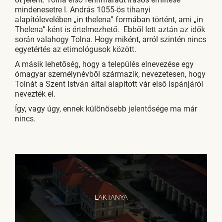
mindenesetre I. András 1055-ös tihanyi
alapítólevelében „in thelena” formában történt, ami „in
Thelena”-ként is értelmezhető. Ebből lett aztán az idők
során valahogy Tolna. Hogy miként, arról szintén nincs
egyetértés az etimológusok között.
A másik lehetőség, hogy a település elnevezése egy
ómagyar személynévből származik, nevezetesen, hogy
Tolnát a Szent István által alapított vár első ispánjáról
nevezték el.
Így, vagy úgy, ennek különösebb jelentősége ma már
nincs.
LAKTANYA