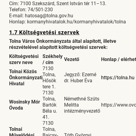
Cím: 7100 Szekszárd, Szent István tér 11–13.
Telefon: 74/501-230
E-mail: hatosag@tolna.gov.hu
Honlap: kormanyhivatalok.hu/kormanyhivatalok/tolna
1.7 Költségvetési szervek
Tolna Város Önkormányzata által alapított, illetve
részvételével alapított költségvetési szervek:
Költségvetési
Székhely
Vezető
Honlap / elérhe
szerv neve
/ cím
7130
Tolnai Közös
Tolna,
Jegyző: Ezerné
Önkormányzati
https://tolna.hu
Hősök
dr. Huber Éva
Hivatal
tere 1.
7130
Tolna,
Némethné Szüts
Wosinsky Mór
Bartók
Melitta
https://www.ov
Óvoda
Béla u.
intézményvezető
41.
7130
Tolnai
Tolna,
Művelődési
Bajcsy-
Tóth Györgyi