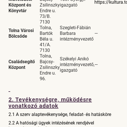
https://kultura.
Központ és
Zsilinszky
igazgató
Könyvtár
Endre u.
73/B.
7130
Tolna,
Szegleti-Fábián
Tolna Városi
Bartók
Barbara
—
Bölcsőde
Béla u.
intézményvezető
41/A.
7130
Tolna,
Székelyi Anikó
Családsegítő
Bajcsy-
intézményvezető,
—
Központ
Zsilinszky
igazgató
Endre u.
96.
2. Tevékenységre, működésre
vonatkozó adatok
2.1 A szerv alaptevékenysége, feladat- és hatásköre
2.2 A hatósági ügyek intézésének rendjével