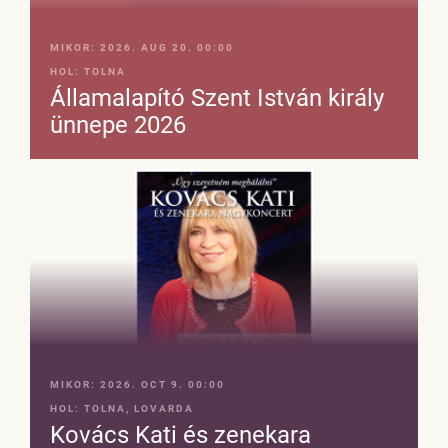
MIKOR:
2026. AUG 20. 00:00
HOL:
TOLNA
Államalapító Szent István király
ünnepe 2026
MIKOR:
2026. OCT 9. 00:00
HOL:
TOLNA, LOVARDA
Kovács Kati és zenekara