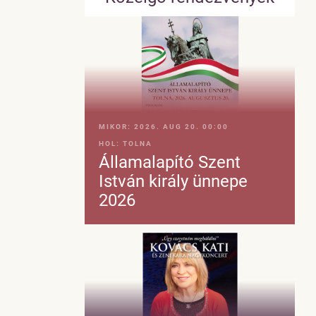
MIKOR:
2026. AUG 20. 00:00
HOL:
TOLNA
Államalapító Szent
István király ünnepe
2026