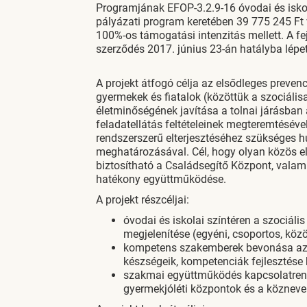
Programjának EFOP-3.2.9-16 óvodai és iskola
pályázati program keretében 39 775 245 Ft 
100%-os támogatási intenzitás mellett. A fe
szerződés 2017. június 23-án hatályba lépet
A projekt átfogó célja az elsődleges preven
gyermekek és fiatalok (közöttük a szociálisa
életminőségének javítása a tolnai járásban a
feladatellátás feltételeinek megteremtéséve
rendszerszerű elterjesztéséhez szükséges 
meghatározásával. Cél, hogy olyan közös elj
biztosítható a Családsegítő Központ, valam
hatékony együttműködése.
A projekt részcéljai:
óvodai és iskolai színtéren a szociáli
megjelenítése (egyéni, csoportos, köz
kompetens szakemberek bevonása az óv
készségeik, kompetenciák fejlesztése 
szakmai együttműködés kapcsolatrend
gyermekjóléti központok és a közneve