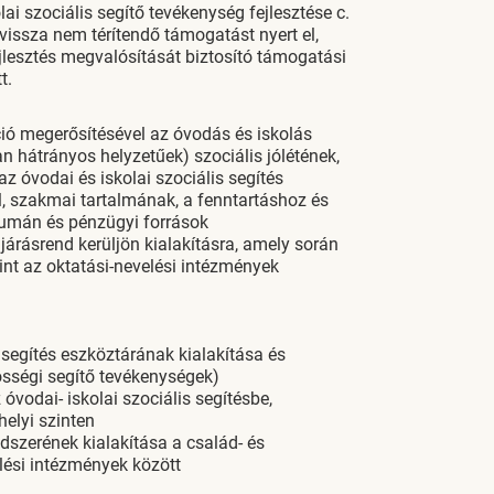
i szociális segítő tevékenység fejlesztése c.
vissza nem térítendő támogatást nyert el,
jlesztés megvalósítását biztosító támogatási
t.
ció megerősítésével az óvodás és iskolás
n hátrányos helyzetűek) szociális jólétének,
z óvodai és iskolai szociális segítés
l, szakmai tartalmának, a fenntartáshoz és
humán és pénzügyi források
árásrend kerüljön kialakításra, amely során
int az oktatási-nevelési intézmények
s segítés eszköztárának kialakítása és
össégi segítő tevékenységek)
odai- iskolai szociális segítésbe,
helyi szinten
szerének kialakítása a család- és
lési intézmények között