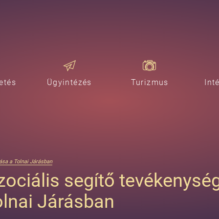
etés
Ügyintézés
Turizmus
Int
ása a Tolnai Járásban
zociális segítő tevékenysé
olnai Járásban