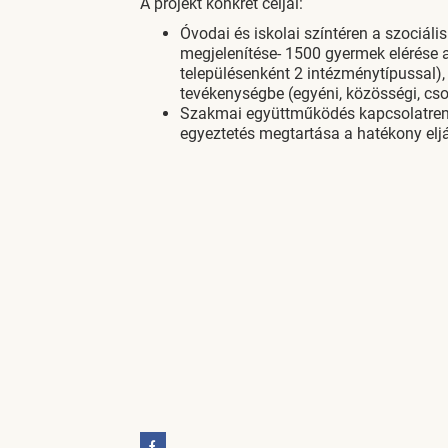
A projekt konkrét céljai:
Óvodai és iskolai színtéren a szociáli
megjelenítése- 1500 gyermek elérése a
településenként 2 intézménytípussal)
tevékenységbe (egyéni, közösségi, cso
Szakmai együttműködés kapcsolatrend
egyeztetés megtartása a hatékony eljá