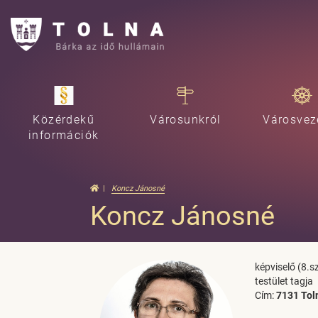
Közérdekű
Városunkról
Városvez
információk
Koncz Jánosné
Koncz Jánosné
képviselő (8.
testület tagja
Cím:
7131 Toln