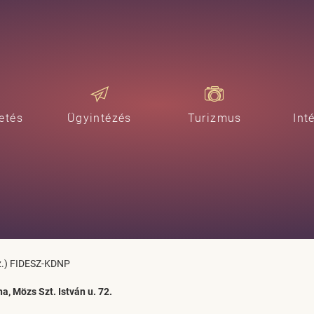
etés
Ügyintézés
Turizmus
Int
sz.) FIDESZ-KDNP
a, Mözs Szt. István u. 72.