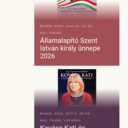
MIKOR:
2026. AUG 20. 00:00
HOL:
TOLNA
Államalapító Szent
István király ünnepe
2026
MIKOR:
2026. OCT 9. 00:00
HOL:
TOLNA, LOVARDA
Kovács Kati és