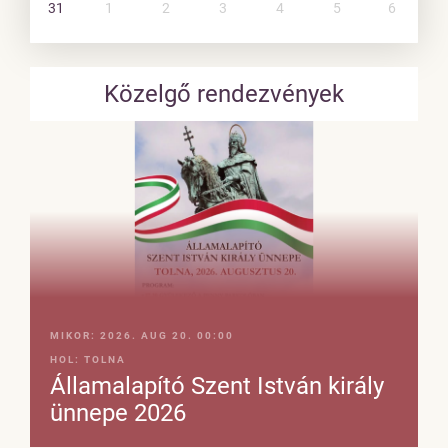
31
1
2
3
4
5
6
Közelgő rendezvények
MIKOR:
2026. AUG 20. 00:00
HOL:
TOLNA
Államalapító Szent István király
ünnepe 2026