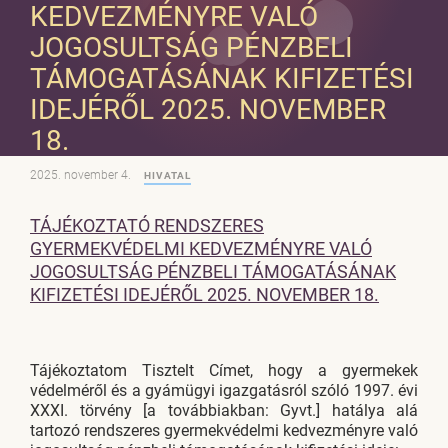
KEDVEZMÉNYRE VALÓ
JOGOSULTSÁG PÉNZBELI
TÁMOGATÁSÁNAK KIFIZETÉSI
IDEJÉRŐL 2025. NOVEMBER
18.
2025. november 4.
HIVATAL
TÁJÉKOZTATÓ RENDSZERES
GYERMEKVÉDELMI KEDVEZMÉNYRE VALÓ
JOGOSULTSÁG PÉNZBELI TÁMOGATÁSÁNAK
KIFIZETÉSI IDEJÉRŐL 2025. NOVEMBER 18.
Tájékoztatom Tisztelt Címet, hogy a gyermekek
védelméről és a gyámügyi igazgatásról szóló 1997. évi
XXXI. törvény [a továbbiakban: Gyvt.] hatálya alá
tartozó rendszeres gyermekvédelmi kedvezményre való