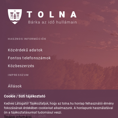
HASZNOS INFORMÁCIÓK
Közérdekű adatok
Fontos telefonszámok
Közbeszerzés
IMPRESSZUM
Állások
Kapcsolat
Cookie / Süti tájékoztató
Adatkezelési tájékoztató
Kedves Látogató! Tájékoztatjuk, hogy az tolna.hu honlap felhasználói élmény
fokozásának érdekében cookie-kat alkalmazunk. A honlapunk használatával
ön a tájékoztatásunkat tudomásul veszi.
Copyright © 2020 - 2026
További információ