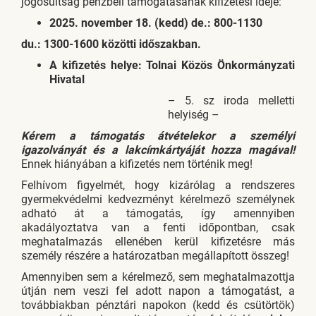
jogosultság pénzbeli támogatásának kifizetési ideje:
2025. november 18. (kedd) de.: 800-1130
du.: 1300-1600 közötti időszakban.
A kifizetés helye:
Tolnai Közös Önkormányzati
Hivatal
–
5. sz iroda melletti
helyiség –
Kérem a támogatás átvételekor a személyi
igazolványát és a lakcímkártyáját hozza magával!
Ennek hiányában a kifizetés nem történik meg!
Felhívom figyelmét, hogy kizárólag a rendszeres
gyermekvédelmi kedvezményt kérelmező személynek
adható át a támogatás, így amennyiben
akadályoztatva van a fenti időpontban, csak
meghatalmazás ellenében kerül kifizetésre más
személy részére a határozatban megállapított összeg!
Amennyiben sem a kérelmező, sem meghatalmazottja
útján nem veszi fel adott napon a támogatást, a
továbbiakban pénztári napokon (kedd és csütörtök)