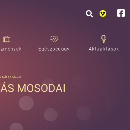
ézmények
Egészségügy
Aktualitások
OLGÁLTATÁSRA
VÁS MOSODAI
A