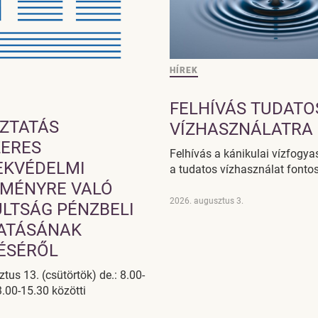
HÍREK
FELHÍVÁS TUDATO
ZTATÁS
VÍZHASZNÁLATRA
ERES
Felhívás a kánikulai vízfogya
EKVÉDELMI
a tudatos vízhasználat fonto
MÉNYRE VALÓ
2026. augusztus 3.
LTSÁG PÉNZBELI
ATÁSÁNAK
TÉSÉRŐL
tus 13. (csütörtök) de.: 8.00-
3.00-15.30 közötti