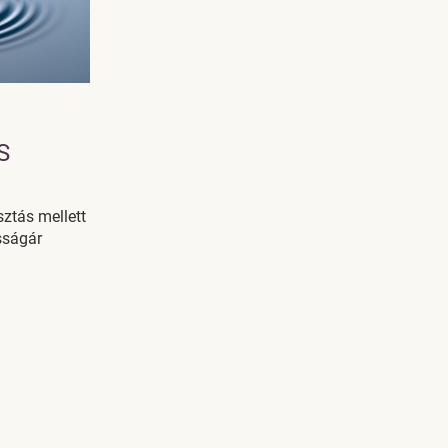
S
sztás mellett
sságár