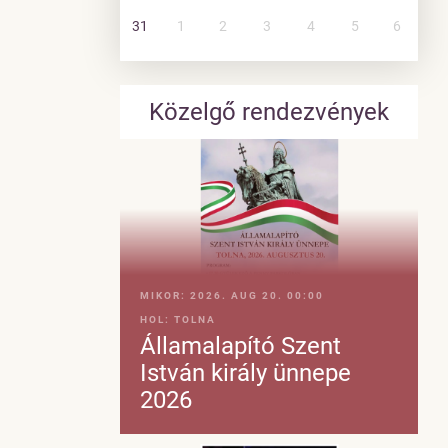
31
1
2
3
4
5
6
Közelgő rendezvények
MIKOR:
2026. AUG 20. 00:00
HOL:
TOLNA
Államalapító Szent
István király ünnepe
2026