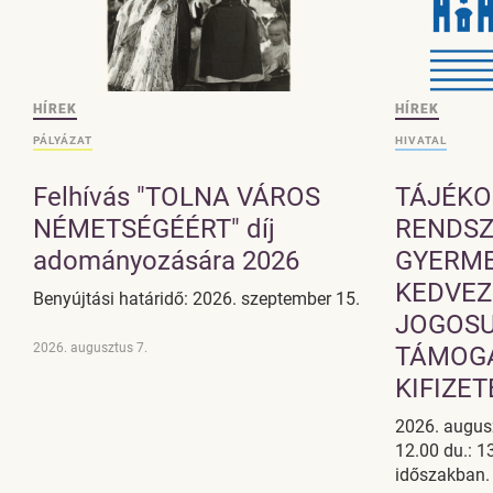
HÍREK
HÍREK
PÁLYÁZAT
HIVATAL
Felhívás "TOLNA VÁROS
TÁJÉKO
NÉMETSÉGÉÉRT" díj
RENDSZ
adományozására 2026
GYERM
KEDVEZ
Benyújtási határidő: 2026. szeptember 15.
JOGOSU
2026. augusztus 7.
TÁMOG
KIFIZE
2026. augusz
12.00 du.: 1
időszakban.