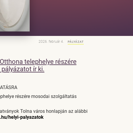
2026. február 4.
PÁLYÁZAT
Otthona telephelye részére
ályázatot ír ki.
TATÁSRA
ephelye részére mosodai szolgáltatás
tatványok Tolna város honlapján az alábbi
.hu/helyi-palyazatok