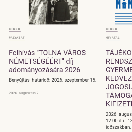
HÍREK
HÍREK
PÁLYÁZAT
HIVATAL
Felhívás "TOLNA VÁROS
TÁJÉKO
NÉMETSÉGÉÉRT" díj
RENDSZ
adományozására 2026
GYERM
KEDVEZ
Benyújtási határidő: 2026. szeptember 15.
JOGOSU
2026. augusztus 7.
TÁMOG
KIFIZE
2026. augusz
12.00 du.: 1
időszakban.