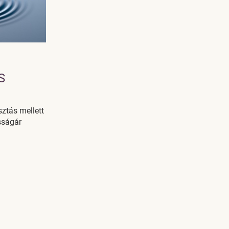
S
sztás mellett
sságár