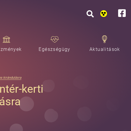
ézmények
Egészségügy
Aktualitások
os kirándulásra
ntér-kerti
ásra