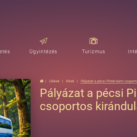
etés
Ügyintézés
Turizmus
Int
Cikkek
Hírek
Pályázat a pécsi Pintér-kerti csoport
Pályázat a pécsi Pi
csoportos kirándul