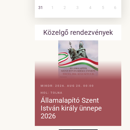
31
1
2
3
4
5
6
Közelgő rendezvények
MIKOR:
2026. AUG 20. 00:00
HOL:
TOLNA
Államalapító Szent
István király ünnepe
2026