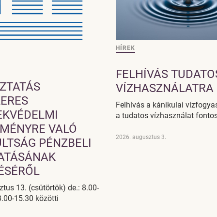
HÍREK
FELHÍVÁS TUDATO
ZTATÁS
VÍZHASZNÁLATRA
ERES
Felhívás a kánikulai vízfogya
EKVÉDELMI
a tudatos vízhasználat fonto
MÉNYRE VALÓ
2026. augusztus 3.
LTSÁG PÉNZBELI
ATÁSÁNAK
TÉSÉRŐL
tus 13. (csütörtök) de.: 8.00-
3.00-15.30 közötti