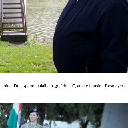
 a tolnai Duna-parton található „gyárkutat”, amely immár a Rosmayer em