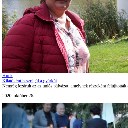
Hírek
Kilátóként is szolgál a gyárkút
Nemrég lezárult az az uniós pályázat, amelynek részeként felújították
2020. október 26.