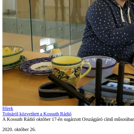
Hírek
Tolnáról közvetített a Kossuth Rádió
A Kossuth Rádió október 17-én sugárzott Országjáró című műsorában T
2020. október 26.