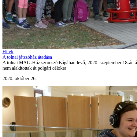
Hírek
A tolnai játszóház átadása
A tolnai MAG-Ház szomszédságában levő, 2020. szeptember 18-án átado
nem alakítottak át polgári célokra.
2020. október 26.