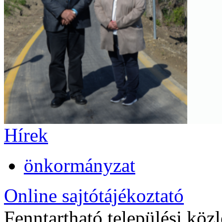
Hírek
önkormányzat
Online sajtótájékoztató
Fenntartható települési közl