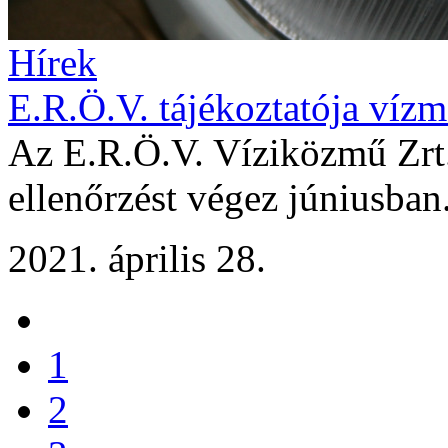
Hírek
E.R.Ö.V. tájékoztatója vízm
Az E.R.Ö.V. Víziközmű Zrt.
ellenőrzést végez júniusban
2021. április 28.
1
2