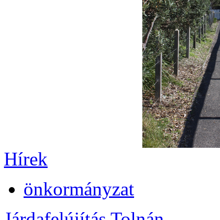
Hírek
önkormányzat
Járdafelújítás Tolnán