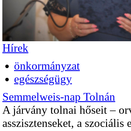
Hírek
önkormányzat
egészségügy
Semmelweis-nap Tolnán
A járvány tolnai hőseit – or
asszisztenseket, a szociális